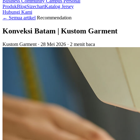
Business
Community
Campus
Personal
Produk
Blog
Sizechart
Katalog Jersey
Hubungi Kami
←
Semua artikel
Recommendation
Konveksi Batam | Kustom Garment
Kustom Garment
·
28 Mei 2026
·
2 menit baca