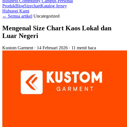
Business
Community
Campus
Personal
Produk
Blog
Sizechart
Katalog Jersey
Hubungi Kami
←
Semua artikel
Uncategorized
Mengenal Size Chart Kaos Lokal dan
Luar Negeri
Kustom Garment
·
14 Februari 2026
·
11 menit baca