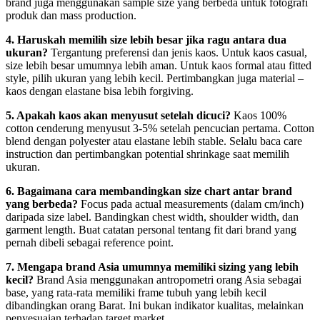
brand juga menggunakan sample size yang berbeda untuk fotografi
produk dan mass production.
4. Haruskah memilih size lebih besar jika ragu antara dua
ukuran?
Tergantung preferensi dan jenis kaos. Untuk kaos casual,
size lebih besar umumnya lebih aman. Untuk kaos formal atau fitted
style, pilih ukuran yang lebih kecil. Pertimbangkan juga material –
kaos dengan elastane bisa lebih forgiving.
5. Apakah kaos akan menyusut setelah dicuci?
Kaos 100%
cotton cenderung menyusut 3-5% setelah pencucian pertama. Cotton
blend dengan polyester atau elastane lebih stable. Selalu baca care
instruction dan pertimbangkan potential shrinkage saat memilih
ukuran.
6. Bagaimana cara membandingkan size chart antar brand
yang berbeda?
Focus pada actual measurements (dalam cm/inch)
daripada size label. Bandingkan chest width, shoulder width, dan
garment length. Buat catatan personal tentang fit dari brand yang
pernah dibeli sebagai reference point.
7. Mengapa brand Asia umumnya memiliki sizing yang lebih
kecil?
Brand Asia menggunakan antropometri orang Asia sebagai
base, yang rata-rata memiliki frame tubuh yang lebih kecil
dibandingkan orang Barat. Ini bukan indikator kualitas, melainkan
penyesuaian terhadap target market.