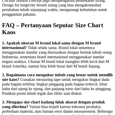
Circular fashion concept juga mempengaruhi pendekatan sizing.
Design for longevity berarti sizing yang bisa mengakomodasi
perubahan tubuh sepanjang waktu, mengurangi kebutuhan untuk
penggantian pakaian.
FAQ – Pertanyaan Seputar Size Chart
Kaos
1. Apakah ukuran M brand lokal sama dengan M brand
internasional?
Tidak selalu sama. Brand lokal umumnya
menggunakan standar yang disesuaikan dengan bentuk tubuh orang
Indonesia, sementara brand internasional menggunakan standar
negara asalnya. Ukuran M brand lokal mungkin lebih kecil dari M
brand Amerika, namun bisa lebih besar dari M brand Jepang.
2. Bagaimana cara mengukur tubuh yang benar untuk memilih
size kaos?
Gunakan measuring tape untuk mengukur lingkar dada
pada bagian terlebar, lingkar pinggang pada bagian terkecil, lebar
bahu dari ujung ke ujung, dan panjang torso dari bahu ke pinggang.
Pastikan posisi tubuh tegak dan rileks saat diukur.
3. Mengapa size chart kadang tidak akurat dengan produk
yang diterima?
Variasi bisa terjadi karena toleransi produksi,
perbedaan material, atau human error dalam measurement. Beberapa