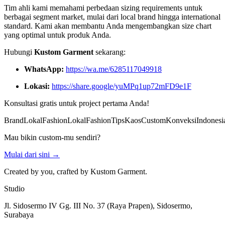
Tim ahli kami memahami perbedaan sizing requirements untuk
berbagai segment market, mulai dari local brand hingga international
standard. Kami akan membantu Anda mengembangkan size chart
yang optimal untuk produk Anda.
Hubungi
Kustom Garment
sekarang:
WhatsApp:
https://wa.me/6285117049918
Lokasi:
https://share.google/yuMPq1up72mFD9e1F
Konsultasi gratis untuk project pertama Anda!
BrandLokal
FashionLokal
FashionTips
KaosCustom
KonveksiIndonesi
Mau bikin custom-mu sendiri?
Mulai dari sini
→
Created by you, crafted by Kustom Garment.
Studio
Jl. Sidosermo IV Gg. III No. 37 (Raya Prapen), Sidosermo,
Surabaya