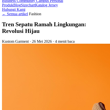
Business
Community
Campus
Personal
Produk
Blog
Sizechart
Katalog Jersey
Hubungi Kami
←
Semua artikel
Fashion
Tren Sepatu Ramah Lingkungan:
Revolusi Hijau
Kustom Garment
·
26 Mei 2026
·
4 menit baca