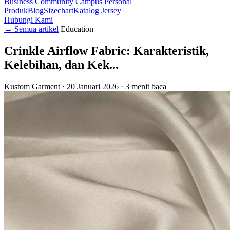
Business
Community
Campus
Personal
Produk
Blog
Sizechart
Katalog Jersey
Hubungi Kami
←
Semua artikel
Education
Crinkle Airflow Fabric: Karakteristik,
Kelebihan, dan Kek...
Kustom Garment
·
20 Januari 2026
·
3 menit baca