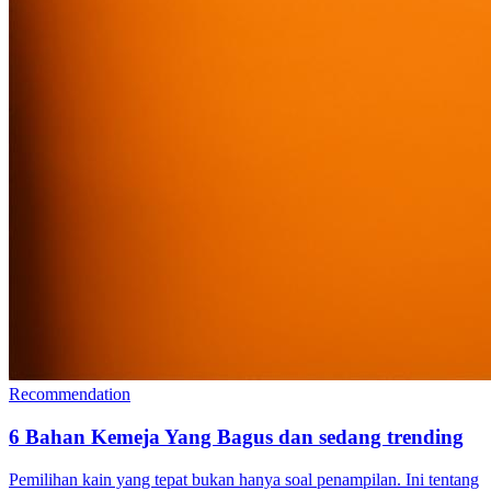
Recommendation
6 Bahan Kemeja Yang Bagus dan sedang trending
Pemilihan kain yang tepat bukan hanya soal penampilan. Ini tentang