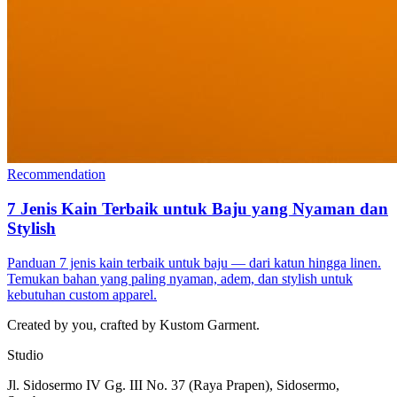
Recommendation
7 Jenis Kain Terbaik untuk Baju yang Nyaman dan
Stylish
Panduan 7 jenis kain terbaik untuk baju — dari katun hingga linen.
Temukan bahan yang paling nyaman, adem, dan stylish untuk
kebutuhan custom apparel.
Created by you, crafted by Kustom Garment.
Studio
Jl. Sidosermo IV Gg. III No. 37 (Raya Prapen), Sidosermo,