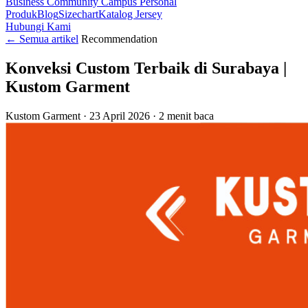
Business
Community
Campus
Personal
Produk
Blog
Sizechart
Katalog Jersey
Hubungi Kami
←
Semua artikel
Recommendation
Konveksi Custom Terbaik di Surabaya |
Kustom Garment
Kustom Garment
·
23 April 2026
·
2 menit baca