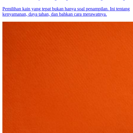
Pemilihan kain yang tepat bukan hanya soal penampilan. Ini tentang
kenyamanan, daya tahan, dan bahkan cara merawatnya.