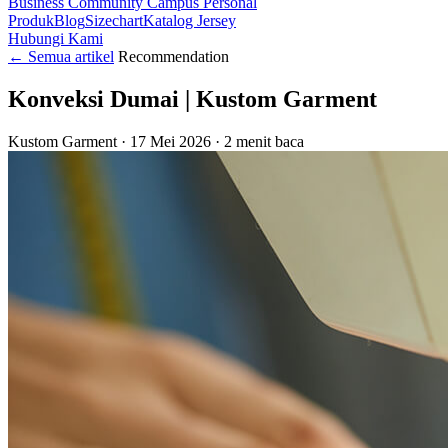
Business
Community
Campus
Personal
Produk
Blog
Sizechart
Katalog Jersey
Hubungi Kami
←
Semua artikel
Recommendation
Konveksi Dumai | Kustom Garment
Kustom Garment
·
17 Mei 2026
·
2 menit baca